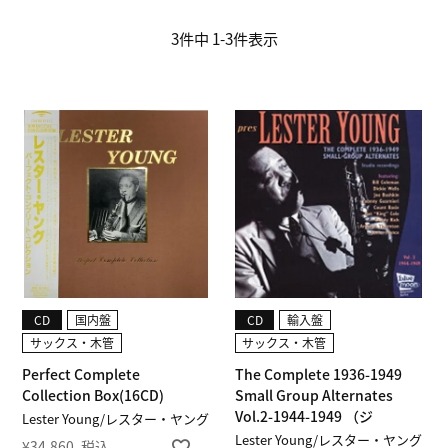
3
件中
1
-
3
件表示
CD
国内盤
CD
輸入盤
サックス・木管
サックス・木管
Perfect Complete
The Complete 1936-1949
Collection Box(16CD)
Small Group Alternates
Vol.2-1944-1949 （ジ
Lester Young/レスター・ヤング
Lester Young/レスター・ヤング
¥
34,860
税込