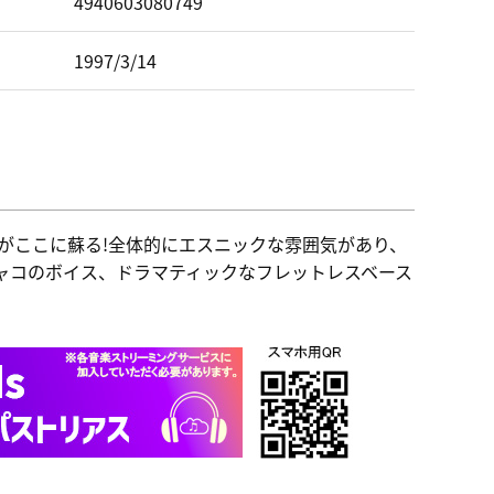
ド
4940603080749
1997/3/14
がここに蘇る!全体的にエスニックな雰囲気があり、
ャコのボイス、ドラマティックなフレットレスベース