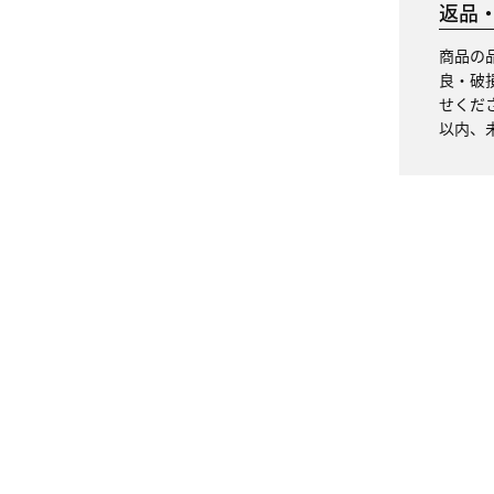
返品
商品の
良・破
せくだ
以内、