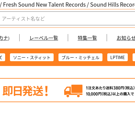
/ Fresh Sound New Talent Records /
Sound Hills Re
カナ
レーベル一覧
特集一覧
お知ら
)
ズ
ソニー・スティット
ブルー・ミッチェル
LPTIME