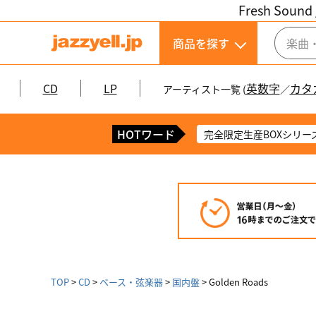
Fresh Sound 
商品を探す
CD
LP
英数字
カタ
アーティスト一覧 (
／
HOTワード
完全限定生産BOXシリー
TOP
CD
ベース・弦楽器
国内盤
Golden Roads