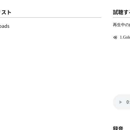
リスト
試聴す
oads
録音