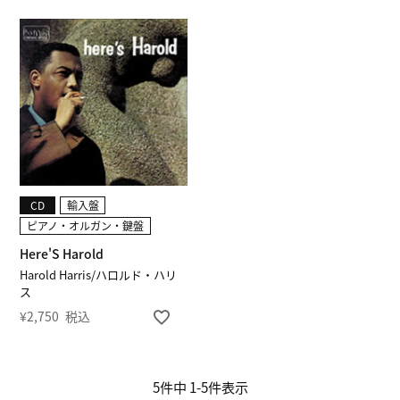
CD
輸入盤
ピアノ・オルガン・鍵盤
Here'S Harold
Harold Harris/ハロルド・ハリ
ス
¥
2,750
税込
5
件中
1
-
5
件表示