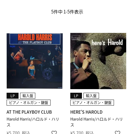
5
件中
1
-
5
件表示
LP
輸入盤
LP
輸入盤
ピアノ・オルガン・鍵盤
ピアノ・オルガン・鍵盤
AT THE PLAYBOY CLUB
HERE'S HAROLD
Harold Harris/ハロルド・ハリ
Harold Harris/ハロルド・ハリ
ス
ス
¥
5,700
税込
¥
5,700
税込