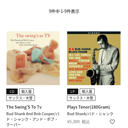
9
件中
1
-
9
件表示
CD
輸入盤
LP
輸入盤
サックス・木管
サックス・木管
The Swing'S To Tv
Plays Tenor(180Gram)
Bud Shank And Bob Cooper/バ
Bud Shank/バド・シャンク
ド・シャンク・アンド・ボブ・
¥
5,300
税込
クーパー