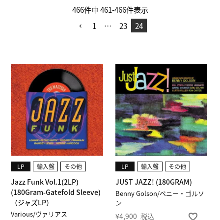
466
件中
461
-
466
件表示
1
…
23
24
LP
輸入盤
その他
LP
輸入盤
その他
Jazz Funk Vol.1(2LP)
JUST JAZZ! (180GRAM)
(180Gram-Gatefold Sleeve)
Benny Golson/ベニー・ゴルソ
（ジャズLP）
ン
Various/ヴァリアス
¥
4,900
税込