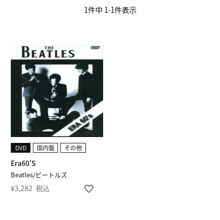
1
件中
1
-
1
件表示
DVD
国内盤
その他
Era60'S
Beatles/ビートルズ
¥
3,282
税込