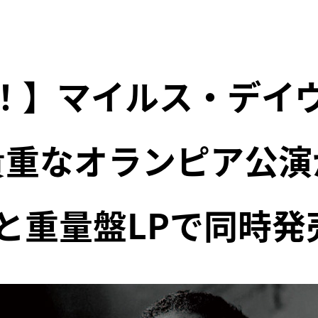
！】マイルス・デイ
貴重なオランピア公演
Dと重量盤LPで同時発