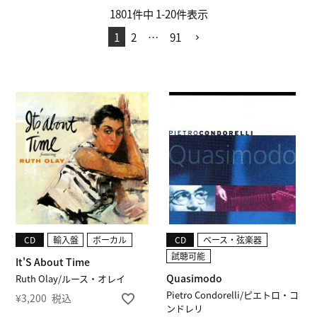
1801
件中
1
-
20
件表示
1
2
…
91
CD
輸入盤
ボーカル
CD
ベース・弦楽器
試聴可能
It'S About Time
Quasimodo
Ruth Olay/ルース・オレイ
Pietro Condorelli/ピエトロ・コ
¥
3,200
税込
ンドレリ