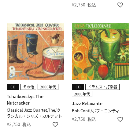
¥
2,750
税込
CD
その他
2000年代
CD
ドラムス・打楽器
2000年代
Tchaikovskys The
Nutcracker
Jazz Relaxante
Classical Jazz Quartet,The/ク
Bob Conti/ボブ・コンティ
ラシカル・ジャズ・カルテット
¥
2,750
税込
¥
2,750
税込