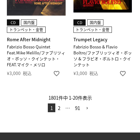
CD
国内盤
CD
国内盤
トランペット・金管
トランペット・金管
Rome After Midnight
Trumpet Legacy
Fabrizio Bosso Quintet
Fabrizio Bosso & Flavio
Feat.Mike Melillo/ファブリツィ
Boltro/ファブリッツィオ・ボッ
オ・ボッソ・クインテット・
ソ & フラビオ・ボルトロ・クイ
FEAT.マイク・メリロ
ンテット
¥
3,000
税込
¥
3,000
税込
1801
件中
1
-
20
件表示
1
2
…
91