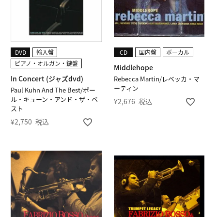
DVD
輸入盤
CD
国内盤
ボーカル
ピアノ・オルガン・鍵盤
Middlehope
In Concert (ジャズdvd)
Rebecca Martin/レベッカ・マ
ーティン
Paul Kuhn And The Best/ポー
ル・キューン・アンド・ザ・ベ
¥
2,676
税込
スト
¥
2,750
税込