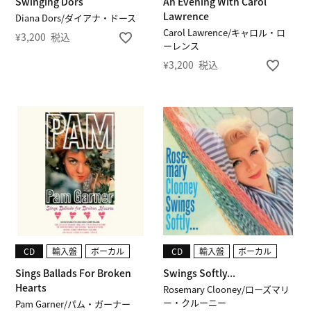
Swinging Dors
An Evening With Carol
Lawrence
Diana Dors/ダイアナ・ドース
Carol Lawrence/キャロル・ロ
¥
3,200
税込
ーレンス
¥
3,200
税込
CD
輸入盤
ボーカル
CD
輸入盤
ボーカル
Sings Ballads For Broken
Swings Softly...
Hearts
Rosemary Clooney/ローズマリ
ー・クルーニー
Pam Garner/パム・ガーナー