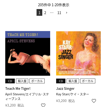
205
件中
1
-
20
件表示
1
2
…
11
CD
輸入盤
ボーカル
CD
輸入盤
ボーカル
Teach Me Tiger!
Jazz Singer
April Stevens/エイプリル･ステ
Kay Starr/ケイ・スター
ィーブンス
¥
3,200
税込
¥
3,200
税込