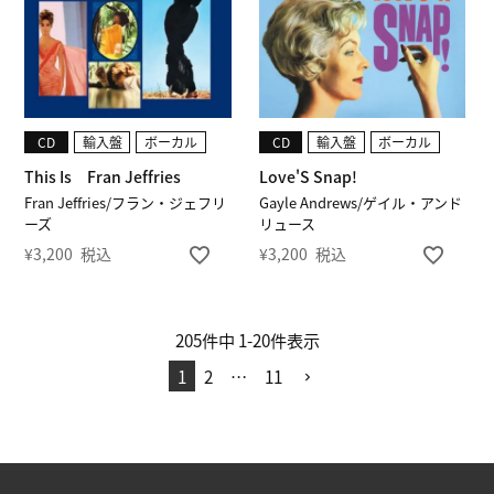
CD
輸入盤
ボーカル
CD
輸入盤
ボーカル
This Is Fran Jeffries
Love'S Snap!
Fran Jeffries/フラン・ジェフリ
Gayle Andrews/ゲイル・アンド
ーズ
リュース
¥
3,200
税込
¥
3,200
税込
205
件中
1
-
20
件表示
1
2
…
11