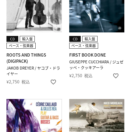
CD
輸入盤
CD
輸入盤
ベース・弦楽器
ベース・弦楽器
ROOTS AND THINGS
FIRST BOOK DONE
(DIGIPACK)
GIUSEPPE CUCCHIARA / ジュゼ
ッペ・クッキアーラ
JAKOB DREYER / ヤコブ・ドラ
イヤー
¥
2,750
税込
¥
2,750
税込