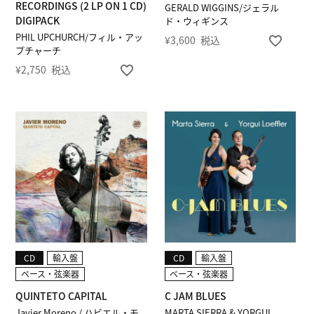
RECORDINGS (2 LP ON 1 CD)
GERALD WIGGINS/ジェラル
DIGIPACK
ド・ウィギンス
PHIL UPCHURCH/フィル・アッ
¥
3,600
税込
プチャーチ
¥
2,750
税込
CD
輸入盤
CD
輸入盤
ベース・弦楽器
ベース・弦楽器
QUINTETO CAPITAL
C JAM BLUES
Javier Moreno / ハビエル・モ
MARTA SIERRA & YORGUI