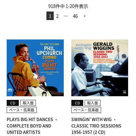
918
件中
1
-
20
件表示
1
2
…
46
CD
輸入盤
CD
輸入盤
ベース・弦楽器
ベース・弦楽器
PLAYS BIG HIT DANCES ・
SWINGIN’ WITH WIG ・
COMPLETE BOYD AND
CLASSIC TRIO SESSIONS
UNITED ARTISTS
1956-1957 (2 CD)