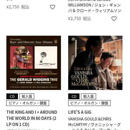
WILLIAMSON / ジョン・ギャン
¥
2,750
税込
バ & クロード・ウィリアムソン
¥
2,750
税込
CD
輸入盤
CD
輸入盤
ピアノ・オルガン・鍵盤
ピアノ・オルガン・鍵盤
THE KING AND I + AROUND
LIFE'S A GIG
THE WORLD IN 80 DAYS (2
VANISHA GOULD &CHRIS
LP ON 1 CD)
McCARTHY / ヴァニッシャ・グ
ールド & クリス・マッカーシー