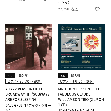
ーンマン
¥
2,750
税込
CD
輸入盤
CD
輸入盤
ピアノ・オルガン・鍵盤
ピアノ・オルガン・鍵盤
A JAZZ VERSION OF THE
MR. COUNTERPOINT + THE
BROADWAY HIT 'SUBWAYS
FABULOUS CLAUDE
ARE FOR SLEEPING'
WILLIAMSON TRIO (2 LP ON
1 CD)
DAVE GRUSIN / デイヴ・グルー
シン
JOHN GAMBA & CLAUDE