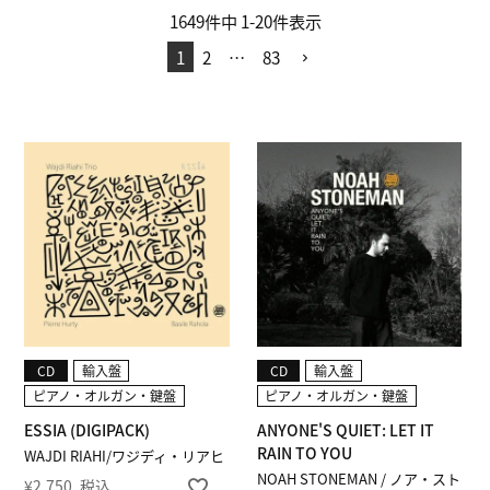
1649
件中
1
-
20
件表示
1
2
…
83
CD
輸入盤
CD
輸入盤
ピアノ・オルガン・鍵盤
ピアノ・オルガン・鍵盤
ESSIA (DIGIPACK)
ANYONE'S QUIET: LET IT
RAIN TO YOU
WAJDI RIAHI/ワジディ・リアヒ
NOAH STONEMAN / ノア・スト
¥
2,750
税込