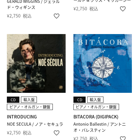
GERALD WIGGINS / ジェラル
ド・ウィギンス
¥
2,750
税込
¥
2,750
税込
CD
輸入盤
CD
輸入盤
ピアノ・オルガン・鍵盤
ピアノ・オルガン・鍵盤
INTRODUCING
BITACORA (DIGIPACK)
NOE SECULA / ノア・セキュラ
Antonio Ballestin / アントニ
オ・バレスティン
¥
2,750
税込
¥
2,750
税込