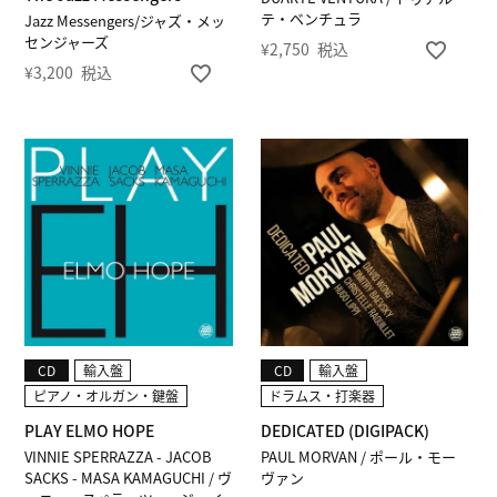
テ・ベンチュラ
Jazz Messengers/ジャズ・メッ
センジャーズ
¥
2,750
税込
¥
3,200
税込
CD
輸入盤
CD
輸入盤
ピアノ・オルガン・鍵盤
ドラムス・打楽器
PLAY ELMO HOPE
DEDICATED (DIGIPACK)
VINNIE SPERRAZZA - JACOB
PAUL MORVAN / ポール・モー
SACKS - MASA KAMAGUCHI / ヴ
ヴァン