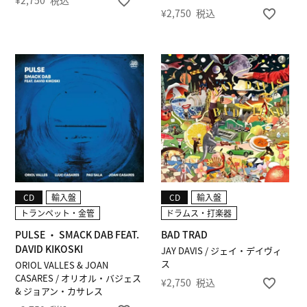
¥
2,750
税込
¥
2,750
税込
CD
輸入盤
CD
輸入盤
トランペット・金管
ドラムス・打楽器
PULSE ・ SMACK DAB FEAT.
BAD TRAD
DAVID KIKOSKI
JAY DAVIS / ジェイ・デイヴィ
ス
ORIOL VALLES & JOAN
CASARES / オリオル・バジェス
¥
2,750
税込
& ジョアン・カサレス