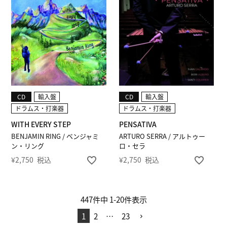
CD
輸入盤
CD
輸入盤
ドラムス・打楽器
ドラムス・打楽器
WITH EVERY STEP
PENSATIVA
BENJAMIN RING / ベンジャミ
ARTURO SERRA / アルトゥー
ン・リング
ロ・セラ
¥
2,750
税込
¥
2,750
税込
447
件中
1
-
20
件表示
1
2
…
23