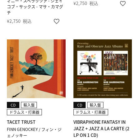
ィニー・スペラッツァ - ジェイ
¥
2,750
税込
コブ・サックス - マサ・カマグ
チ
¥
2,750
税込
CD
輸入盤
CD
輸入盤
ドラムス・打楽器
ドラムス・打楽器
TACET TRUST
VIBRAPHONE FANTASY IN
JAZZ + JAZZ A LA CARTE (2
FINN GENOCKEY / フィン・ジ
LP ON 1 CD)
ェノッキー