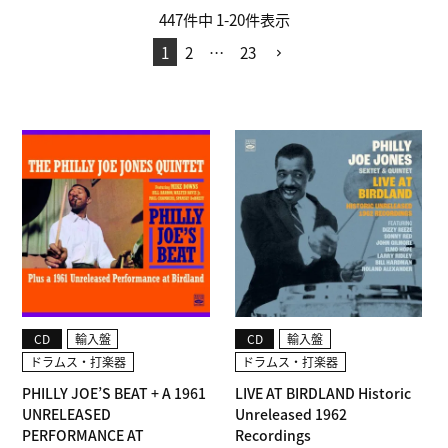
447
件中
1
-
20
件表示
1
2
…
23
CD
輸入盤
CD
輸入盤
ドラムス・打楽器
ドラムス・打楽器
PHILLY JOE’S BEAT + A 1961
LIVE AT BIRDLAND Historic
UNRELEASED
Unreleased 1962
PERFORMANCE AT
Recordings