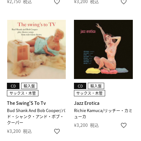
¥
2,750
税込
¥
3,200
税込
CD
輸入盤
CD
輸入盤
サックス・木管
サックス・木管
The Swing'S To Tv
Jazz Erotica
Bud Shank And Bob Cooper/バ
Richie Kamuca/リッチー・カミ
ド・シャンク・アンド・ボブ・
ューカ
クーパー
¥
3,200
税込
¥
3,200
税込