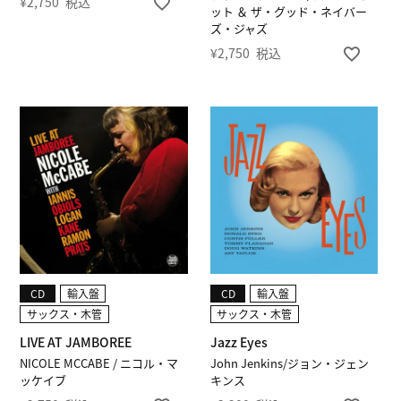
¥
2,750
税込
ット ＆ ザ・グッド・ネイバー
ズ・ジャズ
¥
2,750
税込
CD
輸入盤
CD
輸入盤
サックス・木管
サックス・木管
LIVE AT JAMBOREE
Jazz Eyes
NICOLE MCCABE / ニコル・マ
John Jenkins/ジョン・ジェン
ッケイブ
キンス