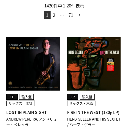
1420
件中
1
-
20
件表示
1
2
…
71
CD
輸入盤
LP
輸入盤
サックス・木管
サックス・木管
LOST IN PLAIN SIGHT
FIRE IN THE WEST (180g LP)
ANDREW PEREIRA/アンドリュ
HERB GELLER AND HIS SEXTET
ー・ペレイラ
/ ハーブ・ゲラー