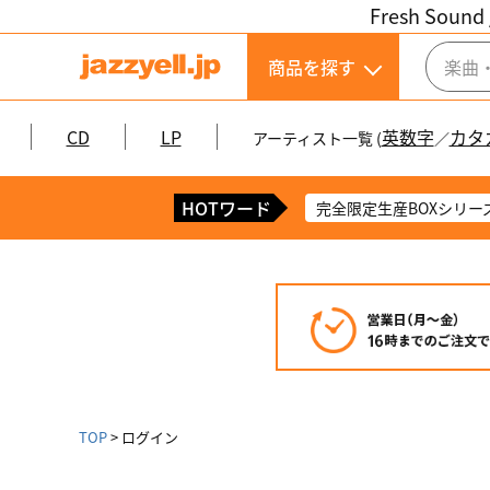
Fresh Sound 
商品を探す
CD
LP
英数字
カタ
アーティスト一覧 (
／
HOTワード
完全限定生産BOXシリー
TOP
ログイン