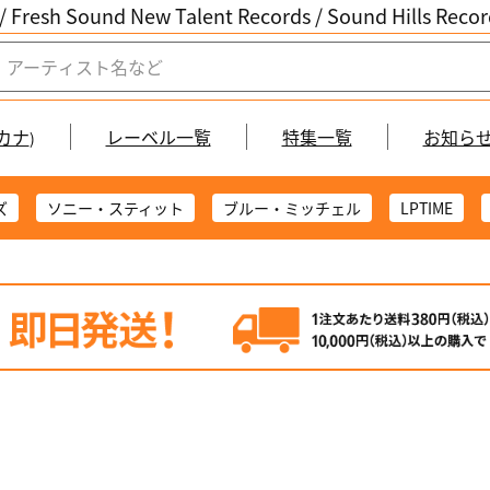
/ Fresh Sound New Talent Records /
Sound Hills Re
カナ
レーベル一覧
特集一覧
お知ら
)
ズ
ソニー・スティット
ブルー・ミッチェル
LPTIME