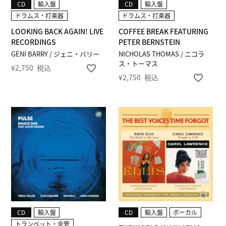
CD
輸入盤
CD
輸入盤
ドラムス・打楽器
ドラムス・打楽器
LOOKING BACK AGAIN! LIVE
COFFEE BREAK FEATURING
RECORDINGS
PETER BERNSTEIN
GENI BARRY / ジェニ・バリー
NICHOLAS THOMAS / ニコラ
ス・トーマス
¥
2,750
税込
¥
2,750
税込
CD
輸入盤
CD
輸入盤
ボーカル
トランペット・金管