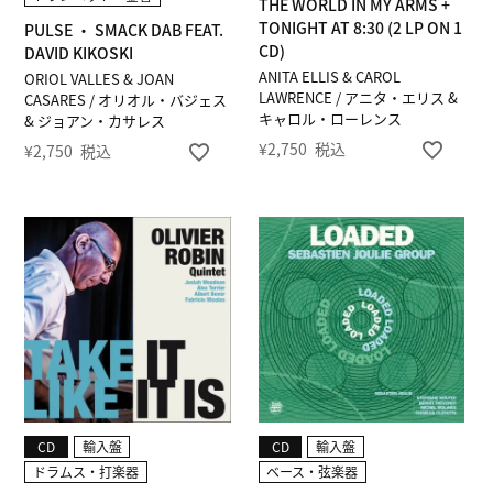
THE WORLD IN MY ARMS +
TONIGHT AT 8:30 (2 LP ON 1
PULSE ・ SMACK DAB FEAT.
CD)
DAVID KIKOSKI
ANITA ELLIS & CAROL
ORIOL VALLES & JOAN
LAWRENCE / アニタ・エリス &
CASARES / オリオル・バジェス
キャロル・ローレンス
& ジョアン・カサレス
¥
2,750
税込
¥
2,750
税込
CD
輸入盤
CD
輸入盤
ドラムス・打楽器
ベース・弦楽器