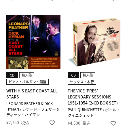
CD
輸入盤
CD
輸入盤
ピアノ・オルガン・鍵盤
サックス・木管
WITH HIS EAST COAST ALL
THE VICE ’PRES’
STARS
LEGENDARY SESSIONS
1951-1954 (2-CD BOX SET)
LEONARD FEATHER & DICK
HYMAN / レナード・フェザー &
PAUL QUINICHETTE / ポール・
ディック・ハイマン
クイニシェット
¥
2,750
税込
¥
4,500
税込