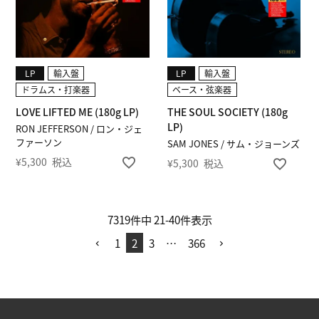
LP
輸入盤
LP
輸入盤
ドラムス・打楽器
ベース・弦楽器
LOVE LIFTED ME (180g LP)
THE SOUL SOCIETY (180g
LP)
RON JEFFERSON / ロン・ジェ
ファーソン
SAM JONES / サム・ジョーンズ
¥
5,300
税込
¥
5,300
税込
7319
件中
21
-
40
件表示
1
2
3
…
366