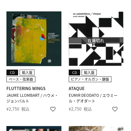
在庫切れ
CD
輸入盤
CD
輸入盤
ベース・弦楽器
ピアノ・オルガン・鍵盤
FLUTTERING WINGS
ATAQUE
JAUME LLOMBART / ハウメ・
EUMIR DEODATO / エウミー
ジョンバルト
ル・デオダート
¥
2,750
税込
¥
2,750
税込