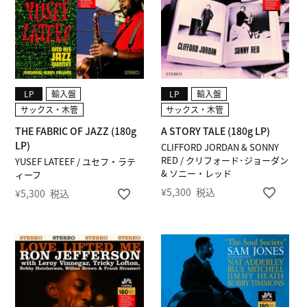
LP
輸入盤
LP
輸入盤
サックス・木管
サックス・木管
THE FABRIC OF JAZZ (180g
A STORY TALE (180g LP)
LP)
CLIFFORD JORDAN & SONNY
RED / クリフォード･ジョーダン
YUSEF LATEEF / ユセフ・ラテ
& ソニー・レッド
ィーフ
¥
5,300
税込
¥
5,300
税込