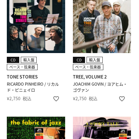
CD
輸入盤
CD
輸入盤
ベース・弦楽器
ベース・弦楽器
TONE STORIES
TREE, VOLUME 2
RICARDO PINHEIRO / リカル
JOACHIM GOVIN / ヨアヒム・
ド・ピニェイロ
ゴヴァン
¥
2,750
税込
¥
2,750
税込