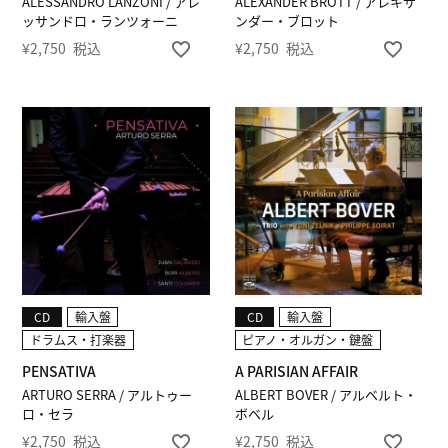
ALESSANDRO LANZONI / アレ
ALEXANDER BROTT / アレキサ
ッサンドロ・ランツォーニ
ンダー・ブロット
¥
2,750
税込
¥
2,750
税込
CD
輸入盤
CD
輸入盤
ドラムス・打楽器
ピアノ・オルガン・鍵盤
PENSATIVA
A PARISIAN AFFAIR
ARTURO SERRA / アルトゥー
ALBERT BOVER / アルベルト・
ロ・セラ
ボベル
¥
2,750
税込
¥
2,750
税込