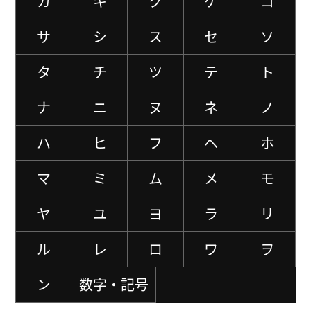
カ
キ
ク
ケ
コ
サ
シ
ス
セ
ソ
タ
チ
ツ
テ
ト
ナ
ニ
ヌ
ネ
ノ
ハ
ヒ
フ
ヘ
ホ
マ
ミ
ム
メ
モ
ヤ
ユ
ヨ
ラ
リ
ル
レ
ロ
ワ
ヲ
ン
数字・記号