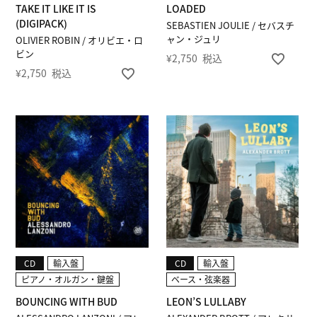
TAKE IT LIKE IT IS
LOADED
(DIGIPACK)
SEBASTIEN JOULIE / セバスチ
ャン・ジュリ
OLIVIER ROBIN / オリビエ・ロ
ビン
¥
2,750
税込
¥
2,750
税込
CD
輸入盤
CD
輸入盤
ピアノ・オルガン・鍵盤
ベース・弦楽器
BOUNCING WITH BUD
LEON’S LULLABY