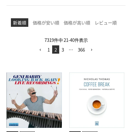
新着順
価格が安い順
価格が高い順
レビュー順
7319
件中
21
-
40
件表示
1
2
3
…
366